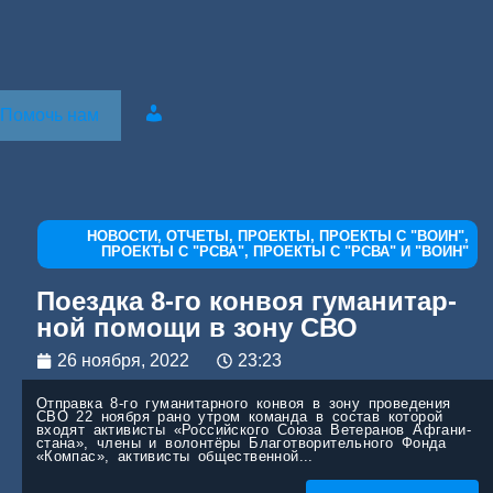
Помочь нам
Про­филь
НОВОСТИ
,
ОТЧЕТЫ
,
ПРОЕКТЫ
,
ПРОЕКТЫ С "ВОИН"
,
ПРОЕКТЫ С "РСВА"
,
ПРОЕКТЫ С "РСВА" И "ВОИН"
Поезд­ка 8‑го кон­воя гума­ни­тар­
ной помо­щи в зону СВО
26 ноября, 2022
23:23
Отправ­ка 8‑го гума­ни­тар­но­го кон­воя в зону про­ве­де­ния
СВО 22 нояб­ря рано утром коман­да в состав кото­рой
вхо­дят акти­ви­сты «Рос­сий­ско­го Сою­за Вете­ра­нов Афга­ни­
ста­на», чле­ны и волон­тё­ры Бла­го­тво­ри­тель­но­го Фон­да
«Ком­пас», акти­ви­сты обще­ствен­ной...