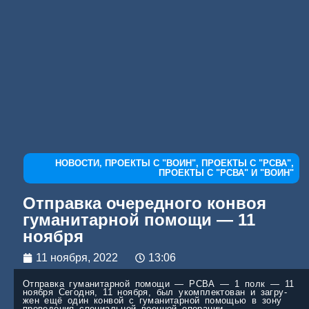
НОВОСТИ
,
ПРОЕКТЫ С "ВОИН"
,
ПРОЕКТЫ С "РСВА"
,
ПРОЕКТЫ С "РСВА" И "ВОИН"
Отправ­ка оче­ред­но­го кон­воя
гума­ни­тар­ной помо­щи — 11
нояб­ря
11 ноября, 2022
13:06
Отправ­ка гума­ни­тар­ной помо­щи — РСВА — 1 полк — 11
нояб­ря Сего­дня, 11 нояб­ря, был уком­плек­то­ван и загру­
жен ещё один кон­вой с гума­ни­тар­ной помо­щью в зону
про­ве­де­ния спе­ци­аль­ной воен­ной опе­ра­ции...