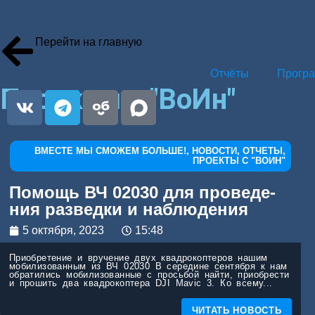
Перейти на главную
Отчё­ты
Про­гр
Проекты с "ВоИн"
ВМЕСТЕ МЫ СМОЖЕМ БОЛЬШЕ!
,
НОВОСТИ
,
ОТЧЕТЫ
,
ПРОЕКТЫ С "ВОИН"
Помощь ВЧ 02030 для про­ве­де­
ния раз­вед­ки и наблю­де­ния
5 октября, 2023
15:48
При­об­ре­те­ние и вру­че­ние двух квад­ро­ко­пте­ров нашим
моби­ли­зо­ван­ным из ВЧ 02030 В сере­дине сен­тяб­ря к нам
обра­ти­лись моби­ли­зо­ван­ные с прось­бой най­ти, при­об­ре­сти
и про­шить два квад­ро­ко­пте­ра DJI Mavic 3. Ко все­му...
ЧИТАТЬ НОВОСТЬ