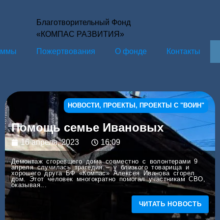
Благотворительный Фонд
«КОМПАС РАЗВИТИЯ»
ам­мы
Пожерт­во­ва­ния
О фон­де
Кон­так­ты
НОВОСТИ
,
ПРОЕКТЫ
,
ПРОЕКТЫ С "ВОИН"
Помощь семье Ива­но­вых
16 апреля, 2023
16:09
Демон­таж сго­рев­ше­го дома сов­мест­но с волон­те­ра­ми 9
апре­ля слу­чи­лась тра­ге­дия – у близ­ко­го това­ри­ща и
хоро­ше­го дру­га БФ «Ком­пас» Алек­сея Ива­но­ва сго­рел
дом. Этот чело­век мно­го­крат­но помо­гал участ­ни­кам СВО,
ока­зы­вая...
ЧИТАТЬ НОВОСТЬ