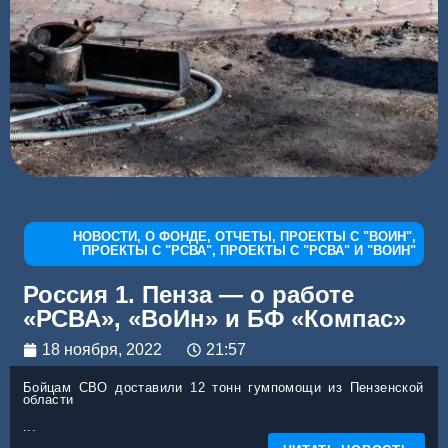
НОВОСТИ
,
О ФОНДЕ
,
ОТЧЕТЫ
,
ПРОЕКТЫ С "ВОИН"
,
ПРОЕКТЫ С "РСВА"
,
ПРОЕКТЫ С "РСВА" И "ВОИН"
Рос­сия 1. Пен­за — о рабо­те
«РСВА», «ВоИн» и БФ «Ком­пас»
18 ноября, 2022
21:57
Бой­цам СВО доста­ви­ли 12 тонн гум­по­мо­щи из Пен­зен­ской
обла­сти
...