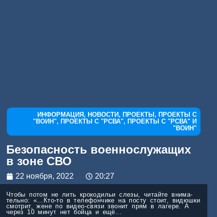
ИНФОРМАЦИЯ
,
НОВОСТИ
,
ПРОЕКТЫ
,
ПРОЕКТЫ С
"ВОИН"
,
ПРОЕКТЫ С "РСВА"
,
ПРОЕКТЫ С "РСВА" И
"ВОИН"
Без­опас­ность воен­но­слу­жа­щих
в зоне СВО
22 ноября, 2022
20:27
Что­бы потом не лить кро­ко­ди­льи сле­зы, читай­те вни­ма­
тель­но: «…Кто-то в теле­фон­чи­ке на посту сто­ит, видюш­ки
смот­рит, жене по видео-свя­­зи зво­нит прям в лаге­ре. А
через 10 минут нет бой­ца и ещё...