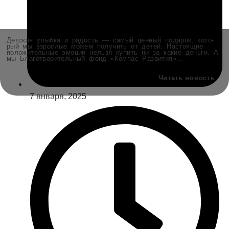
Дет­ская улыб­ка и радость — самый цен­ный пода­рок, кото­
рый мы взрос­лые можем полу­чить от детей. Насто­я­щие
поло­жи­тель­ные эмо­ции нель­зя купить ни за какие день­ги. А
мы Бла­го­тво­ри­тель­ный фонд «Ком­пас Раз­ви­тия»...
Читать новость
7 января, 2025