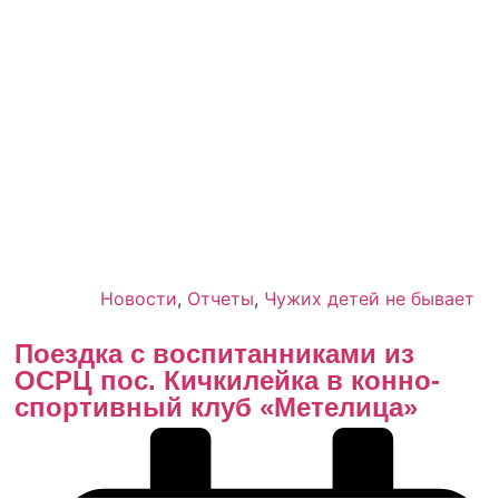
Новости
,
Отчеты
,
Чужих детей не бывает
Поезд­ка с вос­пи­тан­ни­ка­ми из
ОСРЦ пос. Кич­ки­лей­ка в кон­но-
спор­тив­ный клуб «Мете­ли­ца»