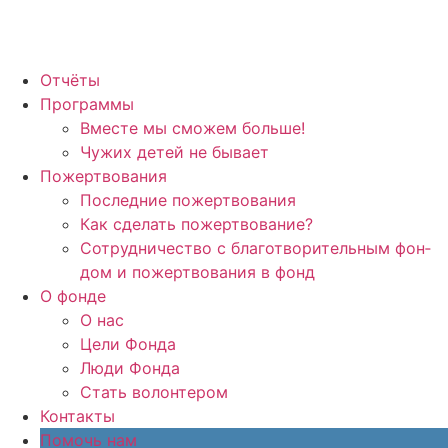
Отчё­ты
Про­грам­мы
Вме­сте мы смо­жем боль­ше!
Чужих детей не быва­ет
Пожерт­во­ва­ния
Послед­ние пожерт­во­ва­ния
Как сде­лать пожерт­во­ва­ние?
Сотруд­ни­че­ство с бла­го­тво­ри­тель­ным фон­
дом и пожерт­во­ва­ния в фонд
О фон­де
О нас
Цели Фон­да
Люди Фон­да
Стать волон­те­ром
Кон­так­ты
Помочь нам