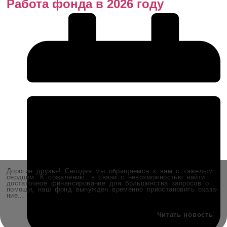
Рабо­та фон­да в 2026 году
Доро­гие дру­зья! Сего­дня мы обра­ща­ем­ся к вам с тяже­лым
серд­цем. К сожа­ле­нию, в свя­зи с невоз­мож­но­стью най­ти
доста­точ­ное финан­си­ро­ва­ние для боль­шин­ства запро­сов о
помо­щи, наш фонд вынуж­ден вре­мен­но при­оста­но­вить ока­за­
ние...
Читать новость