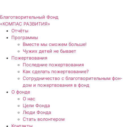
Благотворительный Фонд
«КОМПАС РАЗВИТИЯ»
Отчё­ты
Про­грам­мы
Вме­сте мы смо­жем боль­ше!
Чужих детей не быва­ет
Пожерт­во­ва­ния
Послед­ние пожерт­во­ва­ния
Как сде­лать пожерт­во­ва­ние?
Сотруд­ни­че­ство с бла­го­тво­ри­тель­ным фон­
дом и пожерт­во­ва­ния в фонд
О фон­де
О нас
Цели Фон­да
Люди Фон­да
Стать волон­те­ром
Кон­так­ты