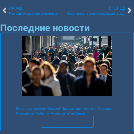
НАЗАД
ВПЕРЕД
Помощь без­дом­ным живот­ным
Без­опас­ность воен­но­слу­жа­щих в зоне СВО
Последние новости
28.05.2026
12:45
Рабо­та фон­да в 2026 году
Вместе мы сможем больше!
,
Информация
,
Новости
,
О фонде
,
Программы
,
События
,
Чужих детей не бывает
ЧИТАТЬ НОВОСТЬ