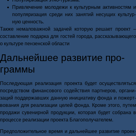
При­вле­че­ние моло­де­жи к куль­тур­ным актив­но­стям и
попу­ля­ри­за­ция сре­ди них заня­тий несу­щих куль­тур­
ную цен­ность.
Так­же нема­ло­важ­ной зада­чей кото­рую реша­ет про­ект –
состав­ле­ние подар­ка для гостей горо­да, рас­ска­зы­ва­ю­ще­го
о куль­ту­ре пен­зен­ской обла­сти
Даль­ней­шее раз­ви­тие про­
грам­мы
После­ду­ю­щая реа­ли­за­ция про­ек­та будет осу­ществ­лять­ся
посред­ством финан­со­во­го содей­ствия парт­не­ров, орга­ни­
за­ций под­дер­жав­ших дан­ную ини­ци­а­ти­ву фон­да и пожерт­
во­ва­ния для реа­ли­за­ции целей фон­да. Кро­ме это­го, путем
про­да­жи суве­нир­ной про­дук­ции, кото­рая будет собра­на в
про­цес­се реа­ли­за­ции про­ек­та Бла­го­по­лу­ча­те­лем.
Пред­по­ло­жи­тель­ное вре­мя и даль­ней­шее раз­ви­тие про­ек­