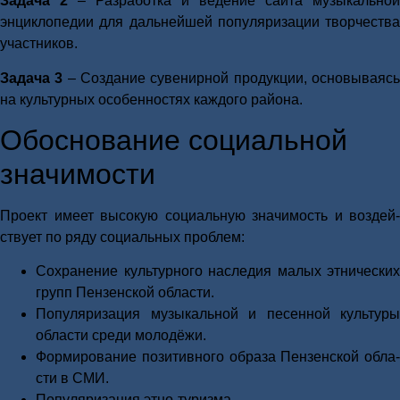
Зада­ча 2
– Раз­ра­бот­ка и веде­ние сай­та музы­каль­ной
энцик­ло­пе­дии для даль­ней­шей попу­ля­ри­за­ции твор­че­ства
участ­ни­ков.
Зада­ча 3
– Созда­ние суве­нир­ной про­дук­ции, осно­вы­ва­яс
на куль­тур­ных осо­бен­но­стях каж­до­го рай­о­на.
Обос­но­ва­ние соци­аль­ной
зна­чи­мо­сти
Про­ект име­ет высо­кую соци­аль­ную зна­чи­мость и воз­дей­
ству­ет по ряду соци­аль­ных про­блем:
Сохра­не­ние куль­тур­но­го насле­дия малых этни­че­ских
групп Пен­зен­ской обла­сти.
Попу­ля­ри­за­ция музы­каль­ной и песен­ной куль­ту­ры
обла­сти сре­ди моло­дё­жи.
Фор­ми­ро­ва­ние пози­тив­но­го обра­за Пен­зен­ской обла­
сти в СМИ.
Попу­ля­ри­за­ция этно-туриз­ма.