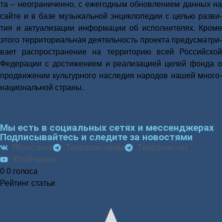
та – неогра­ни­чен­но, с еже­год­ным обнов­ле­ни­ем дан­ных на
сай­те и в базе музы­каль­ной энцик­ло­пе­дии с целью раз­ви­
тия и акту­а­ли­за­ции инфор­ма­ции об испол­ни­те­лях. Кро­ме
это­го тер­ри­то­ри­аль­ная дея­тель­ность про­ек­та преду­смат­ри­
ва­ет рас­про­стра­не­ние на тер­ри­то­рию всей Рос­сий­ской
Феде­ра­ции с дости­же­ни­ем и реа­ли­за­ци­ей целей фон­да о
про­дви­же­нии куль­тур­но­го насле­дия наро­дов нашей мно­го­
на­ци­о­наль­ной стра­ны.
Мы есть в социальных сетях и мессенджерах
Подписывайтесь и следите за новостями
ВКонтакте
Телеграм-канал
Телеграм-чат
Ютуб-канал
0
0
голоса
Рейтинг статьи