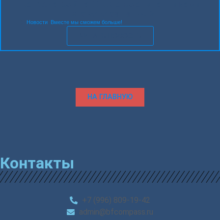
Встре­ча бой­ца СВО с вос­пи­тан­ни­ка­ми
дет­ско­го сада №52
Новости
,
Вместе мы сможем больше!
ЧИТАТЬ НОВОСТЬ
НА ГЛАВНУЮ
Контакты
+7 (996) 809-19-42
admin@bfcompass.ru