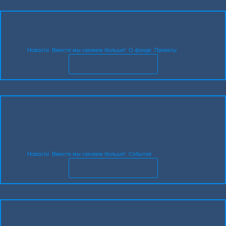
03.05.2026
08:50
Нам нуж­на Ваша помощь
Новости
,
Вместе мы сможем больше!
,
О фонде
,
Проекты
ЧИТАТЬ НОВОСТЬ
14.04.2026
19:59
«Нуле­вой гори­зонт»: встре­ча с участ­ни­
ком СВО и пре­зен­та­ция кни­ги в гим­на­
зии Сан.
Новости
,
Вместе мы сможем больше!
,
События
ЧИТАТЬ НОВОСТЬ
01.04.2026
11:02