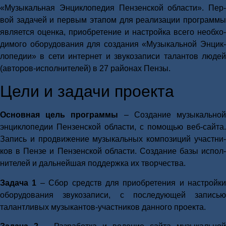
«Музы­каль­ная Энцик­ло­пе­дия Пен­зен­ской обла­сти». Пер­
вой зада­чей и пер­вым эта­пом для реа­ли­за­ции про­грам­мы
явля­ет­ся оцен­ка, при­об­ре­те­ние и настрой­ка все­го необ­хо­
ди­мо­го обо­ру­до­ва­ния для созда­ния «Музы­каль­ной Энцик­
ло­пе­дии» в сети интер­нет и зву­ко­за­пи­си талан­тов людей
(авто­ров-испол­ни­те­лей) в 27 рай­о­нах Пен­зы.
Цели и зада­чи про­ек­та
Основ­ная цель про­грам­мы
– Созда­ние музы­каль­но
энцик­ло­пе­дии Пен­зен­ской обла­сти, с помо­щью веб-сай­та.
Запись и про­дви­же­ние музы­каль­ных ком­по­зи­ций участ­ни­
ков в Пен­зе и Пен­зен­ской обла­сти. Созда­ние базы испол­
ни­те­лей и даль­ней­шая под­держ­ка их твор­че­ства.
Зада­ча 1
– Сбор средств для при­об­ре­те­ния и настрой­ки
обо­ру­до­ва­ния зву­ко­за­пи­си, с после­ду­ю­щей запи­сью
талант­ли­вых музы­кан­тов-участ­ни­ков дан­но­го про­ек­та.