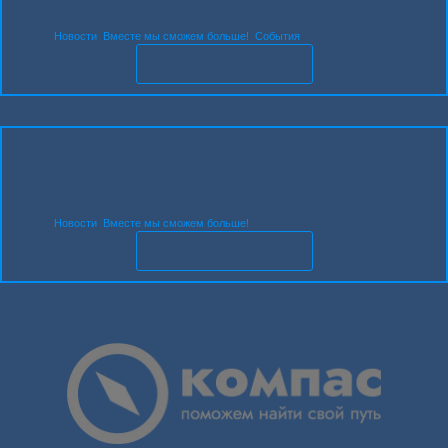
зии Сан.
Новости
,
Вместе мы сможем больше!
,
События
ЧИТАТЬ НОВОСТЬ
01.04.2026
11:02
Встре­ча бой­ца СВО с вос­пи­тан­ни­ка­ми
дет­ско­го сада №52
Новости
,
Вместе мы сможем больше!
ЧИТАТЬ НОВОСТЬ