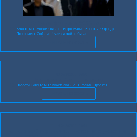
28.05.2026
12:45
Рабо­та фон­да в 2026 году
Вместе мы сможем больше!
,
Информация
,
Новости
,
О фонде
,
Программы
,
События
,
Чужих детей не бывает
ЧИТАТЬ НОВОСТЬ
03.05.2026
08:50
Нам нуж­на Ваша помощь
Новости
,
Вместе мы сможем больше!
,
О фонде
,
Проекты
ЧИТАТЬ НОВОСТЬ
14.04.2026
19:59
«Нуле­вой гори­зонт»: встре­ча с участ­ни­
ком СВО и пре­зен­та­ция кни­ги в гим­на­