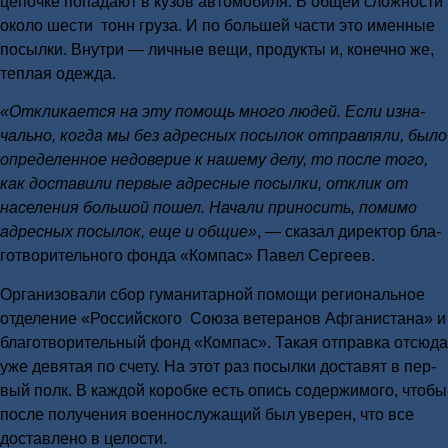
цепоч­ке попа­да­ют в кузов авто­мо­би­ля. В общей слож­но­сти
око­ло шести тонн гру­за. И по боль­шей части это имен­ные
посыл­ки. Внут­ри — лич­ные вещи, про­дук­ты и, конеч­но же,
теп­лая одеж­да.
«Откли­ка­ет­ся на эту помощь мно­го людей. Если изна­
чаль­но, когда мы без адрес­ных посы­лок отправ­ля­ли, было
опре­де­лен­ное недо­ве­рие к наше­му делу, то после того,
как доста­ви­ли пер­вые адрес­ные посыл­ки, отклик от
насе­ле­ния боль­шой пошел. Нача­ли при­но­сить, поми­мо
адрес­ных посы­лок, еще и общие»
, — ска­зал дирек­тор бла­
го­тво­ри­тель­но­го фон­да «Ком­пас» Павел Сер­ге­ев.
Орга­ни­зо­ва­ли сбор гума­ни­тар­ной помо­щи реги­о­наль­ное
отде­ле­ние «Рос­сий­ско­го Сою­за вете­ра­нов Афга­ни­ста­на» и
бла­го­тво­ри­тель­ный фонд «Ком­пас». Такая отправ­ка отсю­да
уже девя­тая по сче­ту. На этот раз посыл­ки доста­вят в пер­
вый полк. В каж­дой короб­ке есть опись содер­жи­мо­го, что­бы
после полу­че­ния воен­но­слу­жа­щий был уве­рен, что все
достав­ле­но в цело­сти.