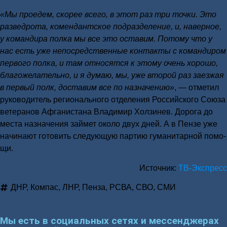
«Мы про­едем, ско­рее все­го, в этот раз три точ­ки. Это
раз­вед­ро­та, комен­дант­ское под­раз­де­ле­ние, и, навер­ное,
у коман­ди­ра пол­ка мы все это оста­вим. Пото­му что у
нас есть уже непо­сред­ствен­ные кон­так­ты с коман­ди­ром
пер­во­го пол­ка, и там отно­сят­ся к это­му очень хоро­шо,
бла­го­же­ла­тель­но, и я думаю, мы, уже вто­рой раз заез­жая
в пер­вый полк, доста­вим все по назна­че­нию»
, — отме­тил
руко­во­ди­тель реги­о­наль­но­го отде­ле­ния Рос­сий­ско­го Сою­за
вете­ра­нов Афга­ни­ста­на Вла­ди­мир Хол­зи­нев. Доро­га до
места назна­че­ния зай­мет око­ло двух дней. А в Пен­зе уже
начи­на­ют гото­вить сле­ду­ю­щую пар­тию гума­ни­тар­ной помо­
щи.
Источ­ник:
ТВ-Экс­пресс
ДНР
,
Компас
,
ЛНР
,
Пенза
,
РСВА
,
СВО
,
СМИ
Мы есть в социальных сетях и мессенджерах