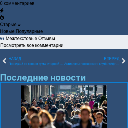
0
комментариев
Старые
Новые
Популярные
Межтекстовые Отзывы
Посмотреть все комментарии
НАЗАД
ВПЕРЕД
Поезд­ка 8‑го кон­воя гума­ни­тар­ной помо­щи в зону СВО
Акти­ви­сты пен­зен­ско­го клу­ба «Афган» отпра­ви­ли на фронт юби­лей­ную 10‑ю посыл­ку — Россия‑1 Пен­за
Последние новости