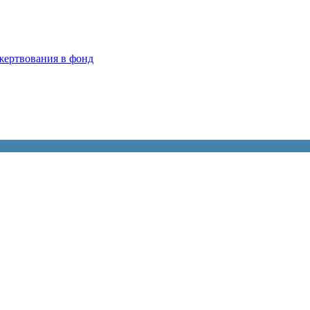
жерт­во­ва­ния в фонд