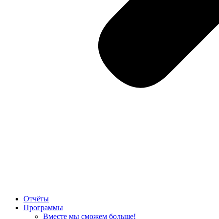
Отчё­ты
Про­грам­мы
Вме­сте мы смо­жем боль­ше!