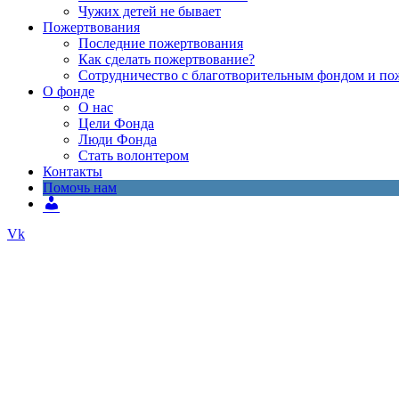
Чужих детей не быва­ет
Пожерт­во­ва­ния
Послед­ние пожерт­во­ва­ния
Как сде­лать пожерт­во­ва­ние?
Сотруд­ни­че­ство с бла­го­тво­ри­тель­ным фон­дом и по
О фон­де
О нас
Цели Фон­да
Люди Фон­да
Стать волон­те­ром
Кон­так­ты
Помочь нам
Про­
филь
Vk