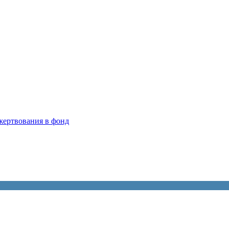
жерт­во­ва­ния в фонд